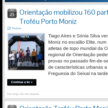
Orientação mobilizou 160 part
FEV
25
Troféu Porto Moniz
Notícias
Tiago Aíres e Sónia Silva v
Moniz no escalão Elite, num
atletas de topo mundial da 
regional de Orientação pedes
provas no passado fim-de-s
de características urbanas 
Freguesia do Seixal na tard
Continue a ler »
Este artigo não tem etiquetas.
FEV