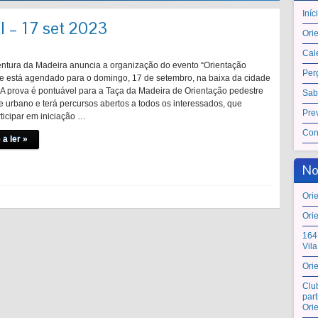
Iníc
l – 17 set 2023
Ori
Cal
ntura da Madeira anuncia a organização do evento “Orientação
Per
e está agendado para o domingo, 17 de setembro, na baixa da cidade
 A prova é pontuável para a Taça da Madeira de Orientação pedestre
Sab
 urbano e terá percursos abertos a todos os interessados, que
Pre
ticipar em iniciação …
Con
 a ler »
No
Ori
Ori
164
Vil
Ori
Clu
par
Ori