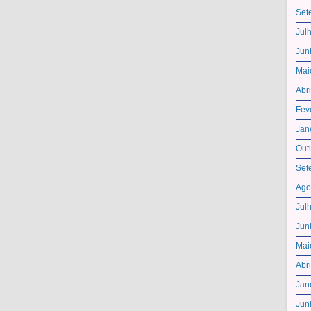
Set
Jul
Jun
Mai
Abr
Fev
Jan
Out
Set
Ago
Jul
Jun
Mai
Abr
Jan
Jun