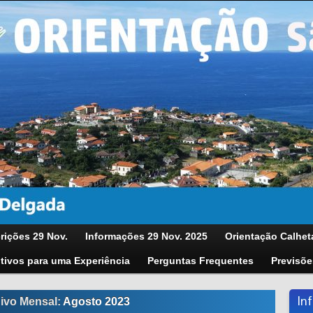
rições 29 Nov.
Informações 29 Nov. 2025
Orientação Calhet
tivos para uma Experiência
Perguntas Frequentes
Previsõe
In
ivo Mensal:
Agosto 2023