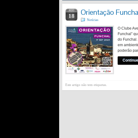
Orientação Funcha
AGO
18
Notícias
O Clube Ave
Funchal” qu
do Funchal.
em ambiente
poderão par
Continue
Este artigo não tem etiquetas.