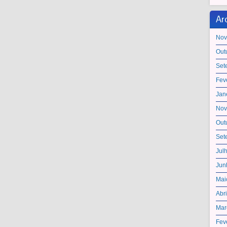
Ar
Nov
Out
Set
Fev
Jan
Nov
Out
Set
Jul
Jun
Mai
Abr
Mar
Fev