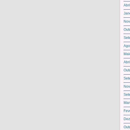
Abr
Jan
Nov
Out
Set
Ago
Mai
Abr
Out
Set
Nov
Set
Mar
Fev
Dez
Out