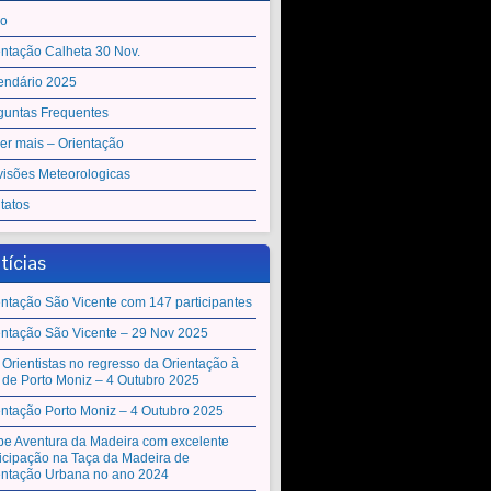
io
entação Calheta 30 Nov.
endário 2025
guntas Frequentes
er mais – Orientação
visões Meteorologicas
tatos
tícias
entação São Vicente com 147 participantes
entação São Vicente – 29 Nov 2025
 Orientistas no regresso da Orientação à
a de Porto Moniz – 4 Outubro 2025
entação Porto Moniz – 4 Outubro 2025
be Aventura da Madeira com excelente
ticipação na Taça da Madeira de
entação Urbana no ano 2024