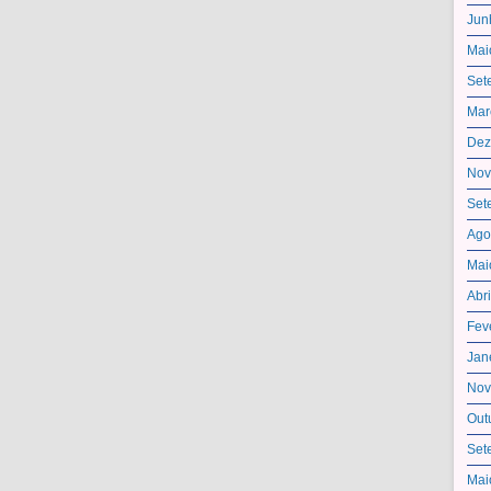
Jun
Mai
Set
Mar
Dez
Nov
Set
Ago
Mai
Abr
Fev
Jan
Nov
Out
Set
Mai