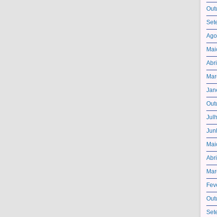
Out
Set
Ago
Mai
Abr
Mar
Jan
Out
Jul
Jun
Mai
Abr
Mar
Fev
Out
Set