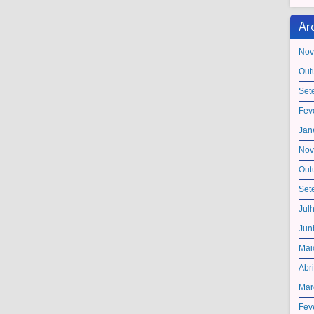
Ar
Nov
Out
Set
Fev
Jan
Nov
Out
Set
Jul
Jun
Mai
Abr
Mar
Fev