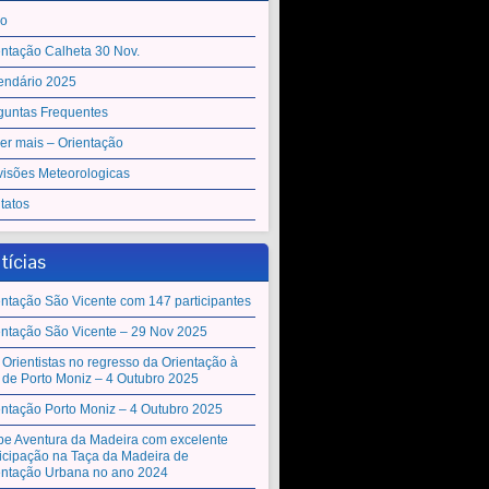
io
entação Calheta 30 Nov.
endário 2025
guntas Frequentes
er mais – Orientação
visões Meteorologicas
tatos
tícias
entação São Vicente com 147 participantes
entação São Vicente – 29 Nov 2025
 Orientistas no regresso da Orientação à
a de Porto Moniz – 4 Outubro 2025
entação Porto Moniz – 4 Outubro 2025
be Aventura da Madeira com excelente
ticipação na Taça da Madeira de
entação Urbana no ano 2024