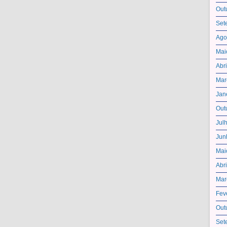
Out
Set
Ago
Mai
Abr
Mar
Jan
Out
Jul
Jun
Mai
Abr
Mar
Fev
Out
Set