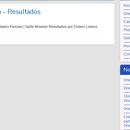
Iníc
a – Resultados
Ori
Cal
ados Parciais | Splits Browser Resultados por Clubes Livelox
Per
Sab
Pre
Con
No
Ori
Ori
164
Vil
Ori
Clu
par
Ori