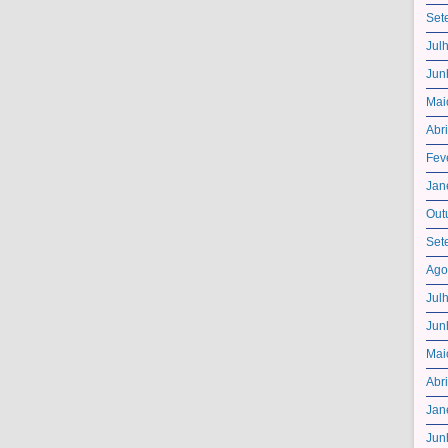
Set
Jul
Jun
Mai
Abr
Fev
Jan
Out
Set
Ago
Jul
Jun
Mai
Abr
Jan
Jun