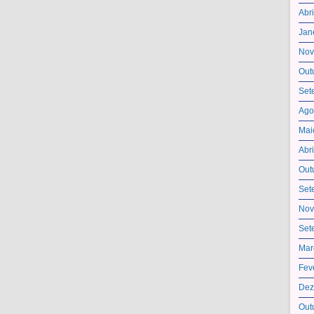
Abr
Jan
Nov
Out
Set
Ago
Mai
Abr
Out
Set
Nov
Set
Mar
Fev
Dez
Out