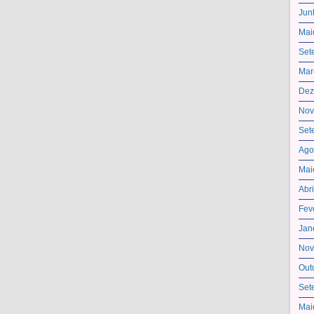
Jun
Mai
Set
Mar
Dez
Nov
Set
Ago
Mai
Abr
Fev
Jan
Nov
Out
Set
Mai