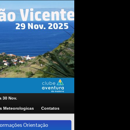
a 30 Nov.
s Meteorologicas
Contatos
formações Orientação