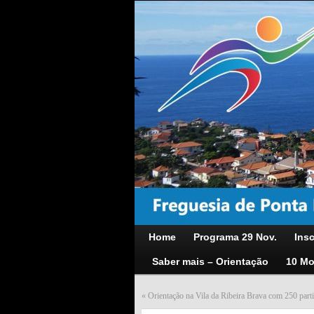
Home
Programa 29 Nov.
Insc
Saber mais – Orientação
10 Mo
«
Orientação na Vila da Ribeira Brava com 250 parti