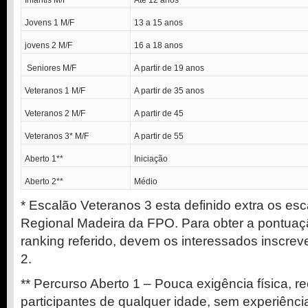
Infantis M/F
Até 12 anos
Jovens 1 M/F
13 a 15 anos
jovens 2 M/F
16 a 18 anos
Seniores M/F
A partir de 19 anos
Veteranos 1 M/F
A partir de 35 anos
Veteranos 2 M/F
A partir de 45
Veteranos 3* M/F
A partir de 55
Aberto 1**
Iniciação
Aberto 2**
Médio
* Escalão Veteranos 3 esta definido extra os es
Regional Madeira da FPO. Para obter a pontuaçã
ranking referido, devem os interessados inscre
2.
** Percurso Aberto 1 – Pouca exigência física,
participantes de qualquer idade, sem experiênci