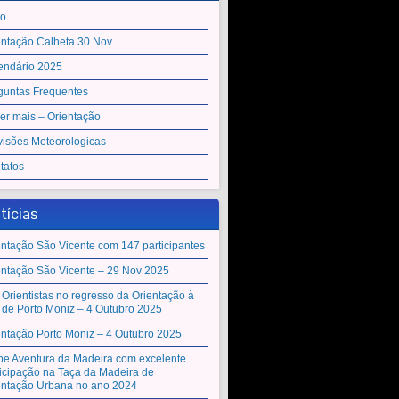
io
entação Calheta 30 Nov.
endário 2025
guntas Frequentes
er mais – Orientação
visões Meteorologicas
tatos
tícias
entação São Vicente com 147 participantes
entação São Vicente – 29 Nov 2025
 Orientistas no regresso da Orientação à
a de Porto Moniz – 4 Outubro 2025
entação Porto Moniz – 4 Outubro 2025
be Aventura da Madeira com excelente
ticipação na Taça da Madeira de
entação Urbana no ano 2024