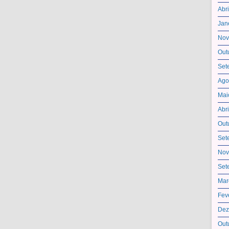
Abr
Jan
Nov
Out
Set
Ago
Mai
Abr
Out
Set
Nov
Set
Mar
Fev
Dez
Out