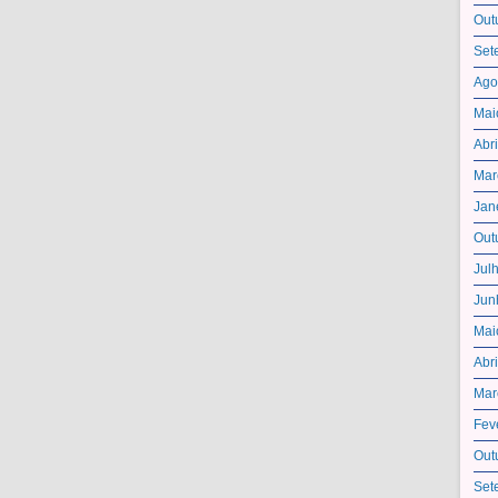
Out
Set
Ago
Mai
Abr
Mar
Jan
Out
Jul
Jun
Mai
Abr
Mar
Fev
Out
Set