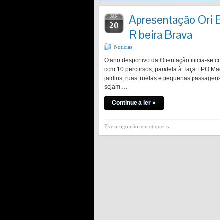
Apresentação Ori B
JAN
20
Ribeira Brava
Notícias
O ano desportivo da Orientação inicia-se 
com 10 percursos, paralela à Taça FPO Made
jardins, ruas, ruelas e pequenas passagens
sejam …
Continue a ler »
Este artigo não tem etiquetas.