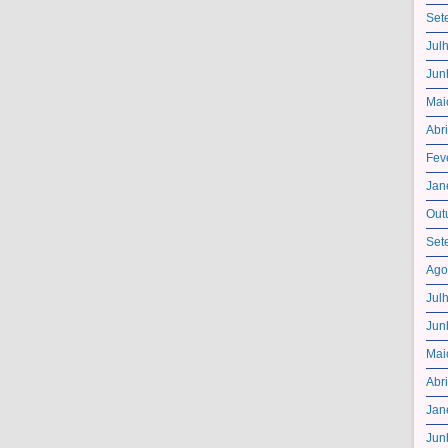
Set
Jul
Jun
Mai
Abr
Fev
Jan
Out
Set
Ago
Jul
Jun
Mai
Abr
Jan
Jun