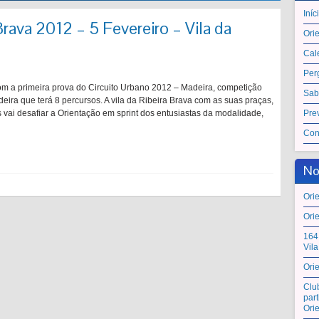
Iníc
rava 2012 – 5 Fevereiro – Vila da
Ori
Cal
Per
com a primeira prova do Circuito Urbano 2012 – Madeira, competição
Sab
ira que terá 8 percursos. A vila da Ribeira Brava com as suas praças,
 vai desafiar a Orientação em sprint dos entusiastas da modalidade,
Pre
Con
No
Ori
Ori
164
Vil
Ori
Clu
par
Ori