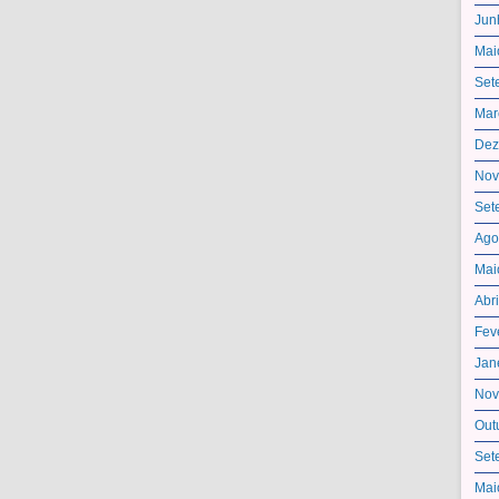
Jun
Mai
Set
Mar
Dez
Nov
Set
Ago
Mai
Abr
Fev
Jan
Nov
Out
Set
Mai