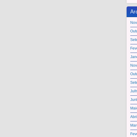
Ar
Nov
Out
Set
Fev
Jan
Nov
Out
Set
Jul
Jun
Mai
Abr
Mar
Fev