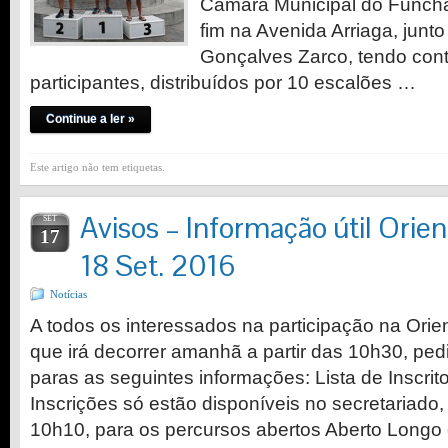
Câmara Municipal do Funchal.
fim na Avenida Arriaga, junt
Gonçalves Zarco, tendo con
participantes, distribuídos por 10 escalões …
Continue a ler »
Este artigo não tem etiquetas.
Avisos – Informação útil Orie
SET
17
18 Set. 2016
Notícias
A todos os interessados na participação na Ori
que irá decorrer amanhã a partir das 10h30, pe
paras as seguintes informações: Lista de Inscrit
Inscrições só estão disponíveis no secretariado,
10h10, para os percursos abertos Aberto Longo 