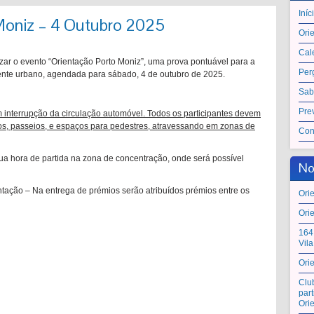
Iníc
Moniz – 4 Outubro 2025
Ori
Cal
zar o evento “Orientação Porto Moniz”, uma prova pontuável para a
Per
nte urbano, agendada para sábado, 4 de outubro de 2025.
Sab
Pre
m interrupção da circulação automóvel. Todos os participantes devem
os, passeios, e espaços para pedestres, atravessando em zonas de
Con
ua hora de partida na zona de concentração, onde será possível
No
tação – Na entrega de prémios serão atribuídos prémios entre os
Ori
Ori
164
Vil
Ori
Clu
par
Ori