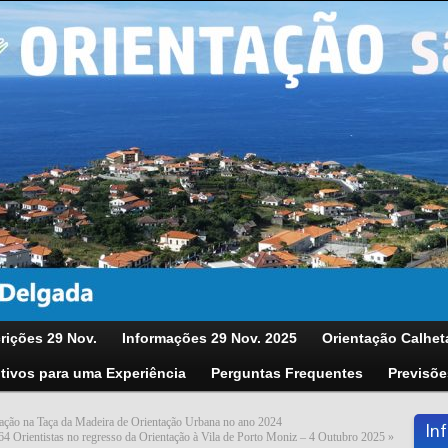
rições 29 Nov.
Informações 29 Nov. 2025
Orientação Calhet
tivos para uma Experiência
Perguntas Frequentes
Previsõe
pação na Taça da Madeira de Orientação Urbana no ano 2024
In
64 Orientistas no regresso da Orientação à Vila de Porto Moniz – 4 Outubro 2025
»