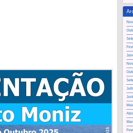
Ar
Nov
Out
Set
Fev
Jan
Nov
Out
Set
Jul
Jun
Mai
Abr
Mar
Fev