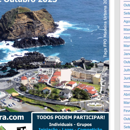
Out
Set
Ago
Mai
Abr
Mar
Jan
Out
Jul
Jun
Mai
Abr
Mar
Fev
Out
Set