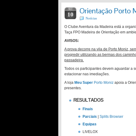
Orientação Porto 
SET
10
Notícias
O Clube Aventura da Madeira está a organi
Taça FPO Madeira de Orientação em ambie
AVISOS:
A prova decorre na vila de Porto Moniz, se
progredir utilizando as bermas dos caminh
passadeira.
Todos os participantes devem aguardar a s
estacionar nas imediações.
A loja
Meu Super
Porto Moniz
apoia a Orien
presentes.
RESULTADOS
Finais
Parciais
|
Splits Browser
Equipas
LIVELOX