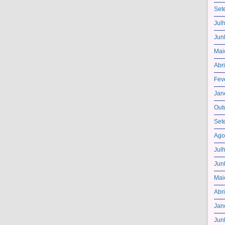
Set
Jul
Jun
Mai
Abr
Fev
Jan
Out
Set
Ago
Jul
Jun
Mai
Abr
Jan
Jun