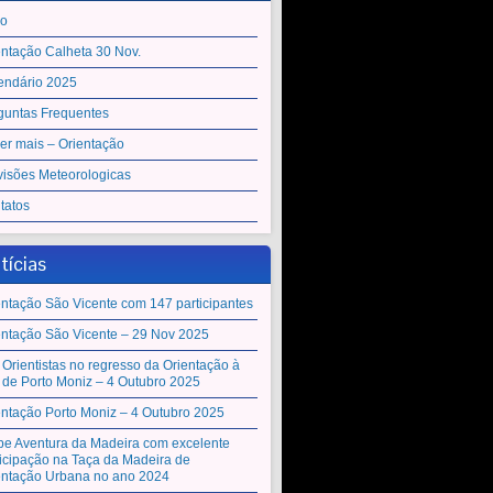
io
entação Calheta 30 Nov.
endário 2025
guntas Frequentes
er mais – Orientação
visões Meteorologicas
tatos
tícias
entação São Vicente com 147 participantes
entação São Vicente – 29 Nov 2025
 Orientistas no regresso da Orientação à
a de Porto Moniz – 4 Outubro 2025
entação Porto Moniz – 4 Outubro 2025
be Aventura da Madeira com excelente
ticipação na Taça da Madeira de
entação Urbana no ano 2024