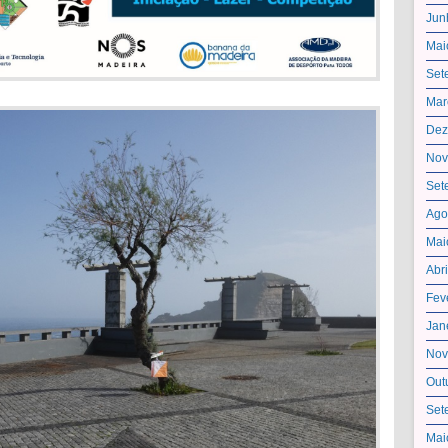
Jun
Mai
Set
Mar
Dez
Nov
Set
Ago
Mai
Abr
Fev
Jan
Nov
Out
Set
Mai