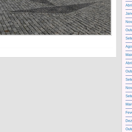
Abr
Jan
Nov
Out
Set
Ago
Mai
Abr
Out
Set
Nov
Set
Mar
Fev
Dez
Out