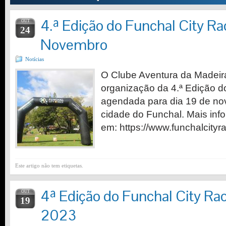
4.ª Edição do Funchal City Ra
OUT
24
Novembro
Notícias
O Clube Aventura da Madeira
organização da 4.ª Edição d
agendada para dia 19 de no
cidade do Funchal. Mais inf
em: https://www.funchalcityr
Este artigo não tem etiquetas.
4ª Edição do Funchal City Ra
OUT
19
2023