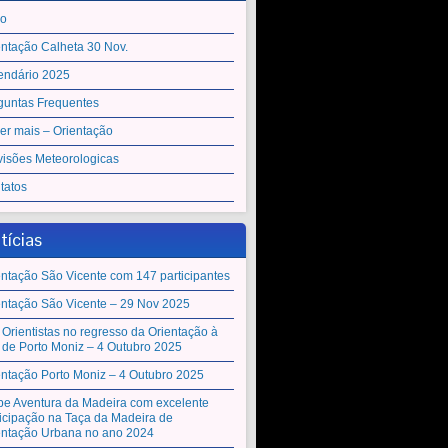
io
entação Calheta 30 Nov.
endário 2025
guntas Frequentes
er mais – Orientação
visões Meteorologicas
tatos
tícias
entação São Vicente com 147 participantes
entação São Vicente – 29 Nov 2025
 Orientistas no regresso da Orientação à
a de Porto Moniz – 4 Outubro 2025
entação Porto Moniz – 4 Outubro 2025
be Aventura da Madeira com excelente
ticipação na Taça da Madeira de
entação Urbana no ano 2024