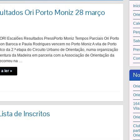
Iníc
ltados Ori Porto Moniz 28 março
Ori
Cal
Per
ORI Escalões Resultados PressPorto Moniz Tempos Parciais Ori Porto
Sab
n Baroca e Paula Rodrigues vencem no Porto Moniz A vila de Porto
alco da 2.ª etapa do Circuito Urbano de Orientação, numa organização
Pre
entura da Madeira em parceria com a Associação de Orientação da
Con
ecorreu na …
 a ler »
No
Ori
Ori
164
Vil
ista de Inscritos
Ori
Clu
par
Ori