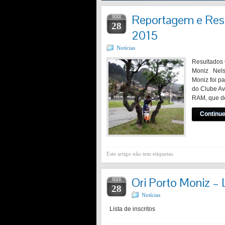
Reportagem e Resu
MAR
28
2015
Notícias
Resultados 
Moniz Nelso
Moniz foi p
do Clube Av
RAM, que d
Continue
Este artigo não tem etiquetas.
Ori Porto Moniz – L
MAR
28
Notícias
Lista de inscritos