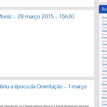
Ar
Moniz – 28 março 2015 – 15h30
Nov
Out
Set
Fev
Jan
Nov
Out
Set
Jul
Jun
briu a época da Orientação – 1 março
Mai
Abr
Mar
Fev
 em Orientação na Cidade Nelson Baroca e Paula Rodrigues vencem