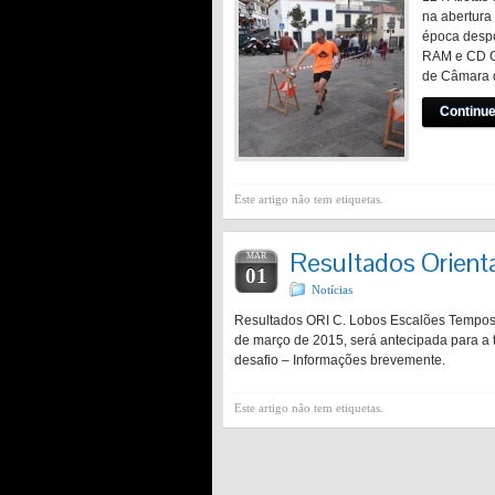
na abertura
época despo
RAM e CD Ga
de Câmara 
Continue
Este artigo não tem etiquetas.
Resultados Orient
MAR
01
Notícias
Resultados ORI C. Lobos Escalões Tempos P
de março de 2015, será antecipada para a 
desafio – Informações brevemente.
Este artigo não tem etiquetas.