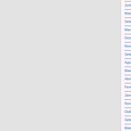
Jun
Mai
Set
Mar
Dez
Nov
Set
Ago
Mai
Abr
Fev
Jan
Nov
Out
Set
Mai