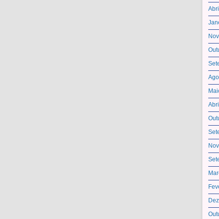
Abr
Jan
Nov
Out
Set
Ago
Mai
Abr
Out
Set
Nov
Set
Mar
Fev
Dez
Out