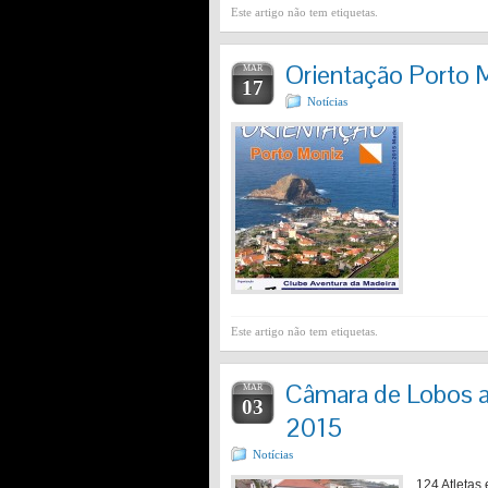
Este artigo não tem etiquetas.
Orientação Porto 
MAR
17
Notícias
Este artigo não tem etiquetas.
Câmara de Lobos a
MAR
03
2015
Notícias
124 Atletas