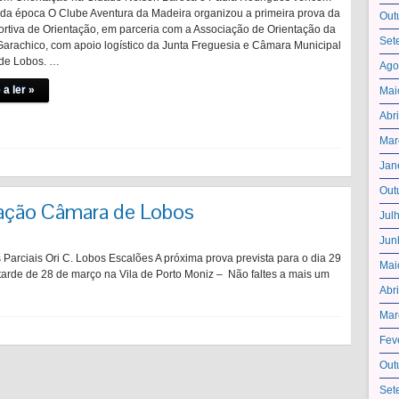
 da época O Clube Aventura da Madeira organizou a primeira prova da
Out
rtiva de Orientação, em parceria com a Associação de Orientação da
Set
rachico, com apoio logístico da Junta Freguesia e Câmara Municipal
de Lobos. …
Ago
 a ler »
Mai
Abr
Mar
Jan
Out
ação Câmara de Lobos
Jul
Jun
arciais Ori C. Lobos Escalões A próxima prova prevista para o dia 29
Mai
tarde de 28 de março na Vila de Porto Moniz – Não faltes a mais um
Abr
Mar
Fev
Out
Set