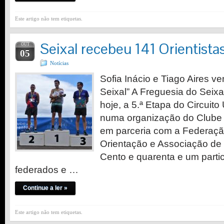
Este artigo não tem etiquetas.
Seixal recebeu 141 Orientista
OUT
05
Notícias
Sofia Inácio e Tiago Aires v
Seixal” A Freguesia do Seix
hoje, a 5.ª Etapa do Circuit
numa organização do Clube 
em parceria com a Federaçã
Orientação e Associação de
Cento e quarenta e um partic
federados e …
Continue a ler »
Este artigo não tem etiquetas.