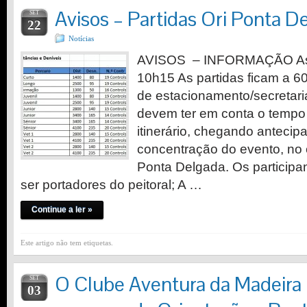
Avisos – Partidas Ori Ponta D
SET
22
Notícias
AVISOS – INFORMAÇÃO As p
10h15 As partidas ficam a 
de estacionamento/secretari
devem ter em conta o tempo
itinerário, chegando antecip
concentração do evento, no
Ponta Delgada. Os particip
ser portadores do peitoral; A …
Continue a ler »
Este artigo não tem etiquetas.
O Clube Aventura da Madeira 
SET
03