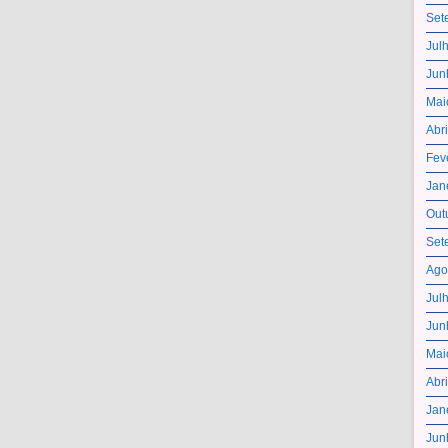
Set
Jul
Jun
Mai
Abr
Fev
Jan
Out
Set
Ago
Jul
Jun
Mai
Abr
Jan
Jun