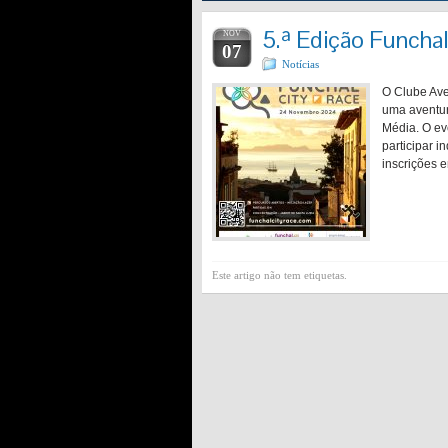
5.ª Edição Funcha
NOV
07
Notícias
O Clube Ave
uma aventur
Média. O ev
participar 
inscrições e
Este artigo não tem etiquetas.