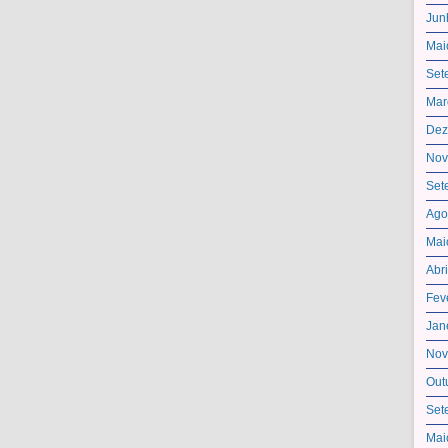
Jun
Mai
Set
Mar
Dez
Nov
Set
Ago
Mai
Abr
Fev
Jan
Nov
Out
Set
Mai