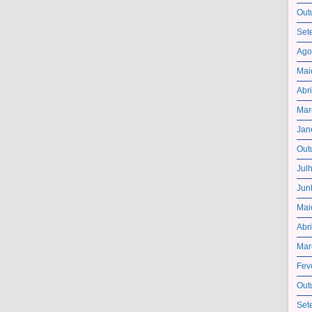
Out
Set
Ago
Mai
Abr
Mar
Jan
Out
Jul
Jun
Mai
Abr
Mar
Fev
Out
Set