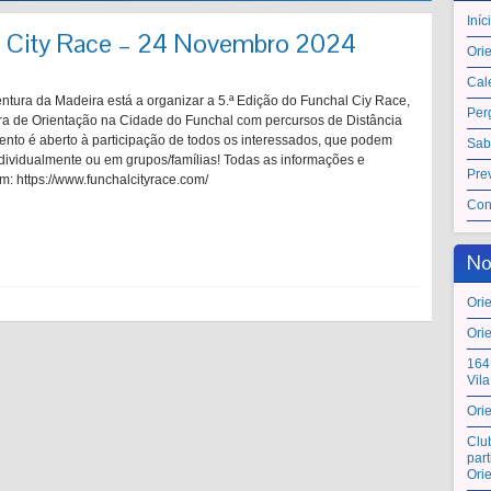
Iníc
l City Race – 24 Novembro 2024
Ori
Cal
ntura da Madeira está a organizar a 5.ª Edição do Funchal Ciy Race,
Per
a de Orientação na Cidade do Funchal com percursos de Distância
ento é aberto à participação de todos os interessados, que podem
Sab
individualmente ou em grupos/famílias! Todas as informações e
Pre
m: https://www.funchalcityrace.com/
Con
No
Ori
Ori
164
Vil
Ori
Clu
par
Ori