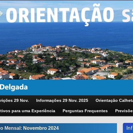
rições 29 Nov.
Informações 29 Nov. 2025
Orientação Calhet
tivos para uma Experiência
Perguntas Frequentes
Previsõe
In
vo Mensal:
Novembro 2024