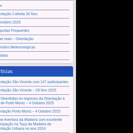
io
entação Calheta 30 Nov.
endário 2025
guntas Frequentes
er mais – Orientação
visões Meteorologicas
tatos
tícias
entação São Vicente com 147 participantes
entação São Vicente – 29 Nov 2025
 Orientistas no regresso da Orientação à
a de Porto Moniz – 4 Outubro 2025
entação Porto Moniz – 4 Outubro 2025
be Aventura da Madeira com excelente
ticipação na Taça da Madeira de
entação Urbana no ano 2024