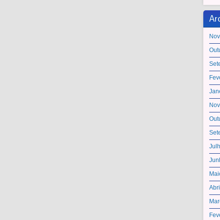
Ar
Nov
Out
Set
Fev
Jan
Nov
Out
Set
Jul
Jun
Mai
Abr
Mar
Fev