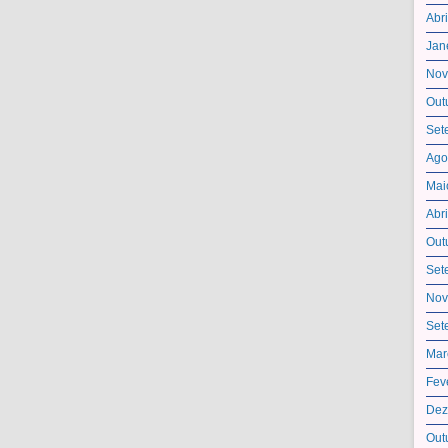
Abr
Jan
Nov
Out
Set
Ago
Mai
Abr
Out
Set
Nov
Set
Mar
Fev
Dez
Out