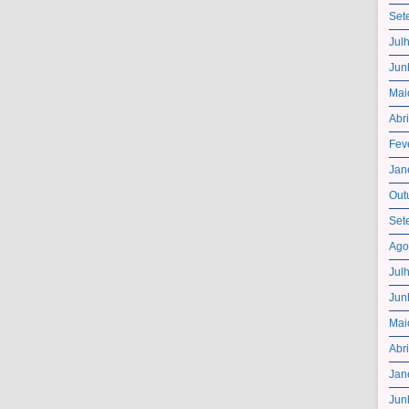
Set
Jul
Jun
Mai
Abr
Fev
Jan
Out
Set
Ago
Jul
Jun
Mai
Abr
Jan
Jun