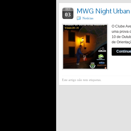
MWG Night Urban 
OUT
03
Notícias
O Clube Ave
uma prova d
10 de Outub
de Orientaç
Continue
Este artigo não tem etiquetas.