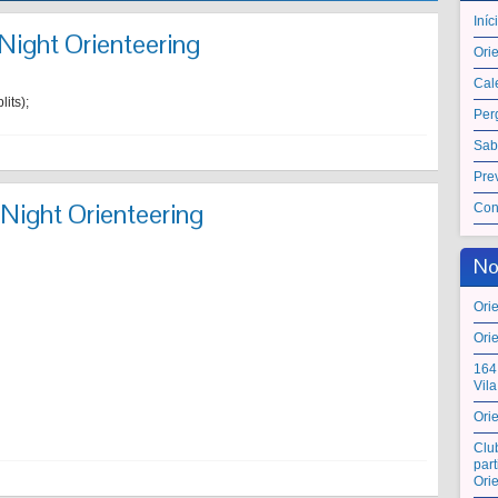
Iníc
ight Orienteering
Ori
Cal
its);
Per
Sab
Pre
ight Orienteering
Con
No
Ori
Ori
164
Vil
Ori
Clu
par
Ori