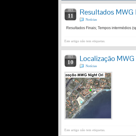
Resultados MWG N
OUT
11
Notícias
Resultados Finais; Tempos intermédios (spl
Este artigo não tem etiquetas.
Localização MWG N
OUT
10
Notícias
Este artigo não tem etiquetas.