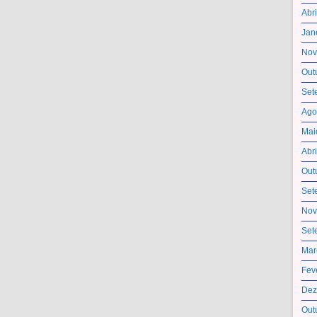
Abr
Jan
Nov
Out
Set
Ago
Mai
Abr
Out
Set
Nov
Set
Mar
Fev
Dez
Out