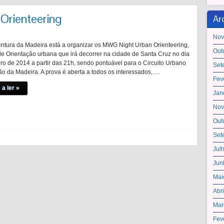
Orienteering
Ar
Nov
ntura da Madeira está a organizar os MWG Night Urban Orienteering,
Out
e Orientação urbana que irá decorrer na cidade de Santa Cruz no dia
ro de 2014 a partir das 21h, sendo pontuável para o Circuito Urbano
Set
ão da Madeira. A prova é aberta a todos os interessados, …
Fev
 a ler »
Jan
Nov
Out
Set
Jul
Jun
Mai
Abr
Mar
Fev