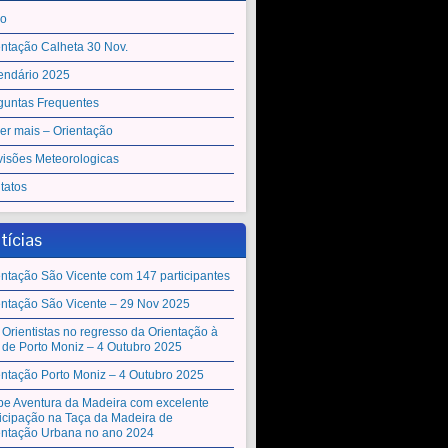
io
entação Calheta 30 Nov.
endário 2025
guntas Frequentes
er mais – Orientação
visões Meteorologicas
tatos
tícias
entação São Vicente com 147 participantes
entação São Vicente – 29 Nov 2025
 Orientistas no regresso da Orientação à
a de Porto Moniz – 4 Outubro 2025
entação Porto Moniz – 4 Outubro 2025
be Aventura da Madeira com excelente
ticipação na Taça da Madeira de
entação Urbana no ano 2024