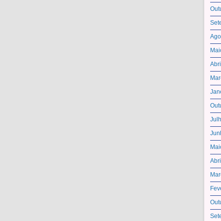
Out
Set
Ago
Mai
Abr
Mar
Jan
Out
Jul
Jun
Mai
Abr
Mar
Fev
Out
Set