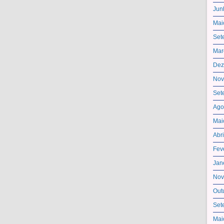
Jun
Mai
Set
Mar
Dez
Nov
Set
Ago
Mai
Abr
Fev
Jan
Nov
Out
Set
Mai