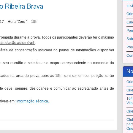
o Ribeira Brava
Iníc
Ori
7 – Hora “Zero ” – 15h
Cal
Per
rrompida durante a prova. Todos os participantes deverão ter o máximo
Sab
 circulação automóvel.
Pre
 área de concentração indicada no painel de informações disponível
Con
r o seu escalão e selecionar o mapa correspondente no momento da
No
ificados na área de prova após às 15h, sem ser em competição serão
Ori
nte deve, sempre, deslocar-se e comunicar ao secretariado antes de
Ori
164
níveis em:
Informação Técnica.
Vil
Ori
Clu
par
Ori