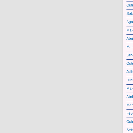
Out
Set
Ago
Mai
Abr
Mar
Jan
Out
Jul
Jun
Mai
Abr
Mar
Fev
Out
Set