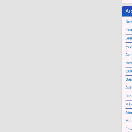
Ar
Nov
Out
Set
Fev
Jan
Nov
Out
Set
Jul
Jun
Mai
Abr
Mar
Fev