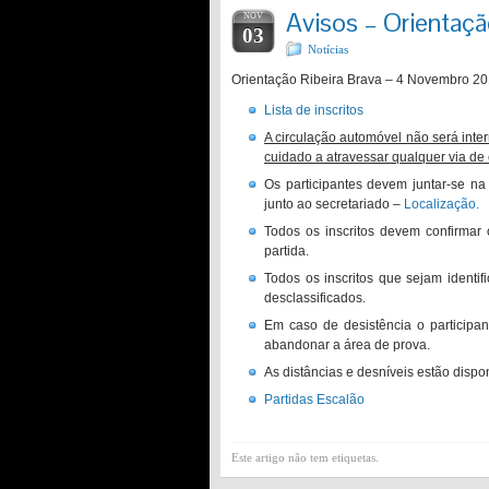
Avisos – Orientaçã
NOV
03
Notícias
Orientação Ribeira Brava – 4 Novembro 201
Lista de inscritos
A circulação automóvel não será inte
cuidado a atravessar qualquer via de
Os participantes devem juntar-se na
junto ao secretariado –
Localização.
Todos os inscritos devem confirma
partida.
Todos os inscritos que sejam ident
desclassificados.
Em caso de desistência o participa
abandonar a área de prova.
As distâncias e desníveis estão dispo
Partidas Escalão
Este artigo não tem etiquetas.