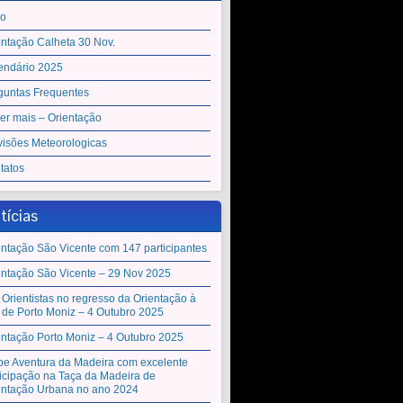
io
entação Calheta 30 Nov.
endário 2025
guntas Frequentes
er mais – Orientação
visões Meteorologicas
tatos
tícias
entação São Vicente com 147 participantes
entação São Vicente – 29 Nov 2025
 Orientistas no regresso da Orientação à
a de Porto Moniz – 4 Outubro 2025
entação Porto Moniz – 4 Outubro 2025
be Aventura da Madeira com excelente
ticipação na Taça da Madeira de
entação Urbana no ano 2024