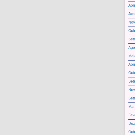
Abr
Jan
Nov
Out
Set
Ago
Mai
Abr
Out
Set
Nov
Set
Mar
Fev
Dez
Out