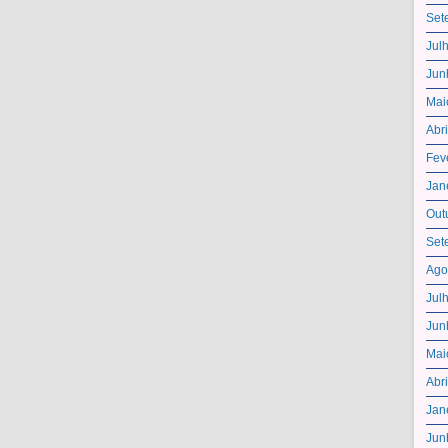
Set
Jul
Jun
Mai
Abr
Fev
Jan
Out
Set
Ago
Jul
Jun
Mai
Abr
Jan
Jun