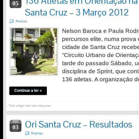
136 Atletas em Orientação na
05
Santa Cruz – 3 Março 2012
Notícias
Nelson Baroca e Paula Rod
percursos elite, numa prova 
cidade de Santa Cruz receb
“Circuito Urbano de Orienta
tarde do passado Sábado, u
disciplina de Sprint, que con
136 atletas. A organização 
Continue a ler »
Este artigo não tem etiquetas.
Ori Santa Cruz – Resultados
MAR
03
Notícias