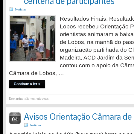
centena de participantes
Notícias
Resultados Finais; Resultad
Lobos recebeu Orientação P
orientistas animaram a baix
de Lobos, na manhã do pa
organização partilhada do C
Madeira, ACD Jardim da Serr
contou com o apoio da Câma
Câmara de Lobos, …
Continue a ler »
Este artigo não tem etiquetas.
Avisos Orientação Câmara de
MAI
04
Notícias