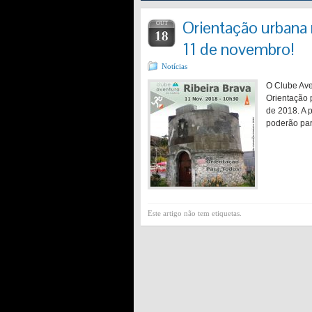
Orientação urbana 
OUT
18
11 de novembro!
Notícias
O Clube Ave
Orientação 
de 2018. A 
poderão par
Este artigo não tem etiquetas.