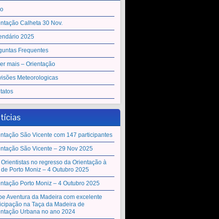
io
entação Calheta 30 Nov.
endário 2025
guntas Frequentes
er mais – Orientação
visões Meteorologicas
tatos
tícias
entação São Vicente com 147 participantes
entação São Vicente – 29 Nov 2025
 Orientistas no regresso da Orientação à
a de Porto Moniz – 4 Outubro 2025
entação Porto Moniz – 4 Outubro 2025
be Aventura da Madeira com excelente
ticipação na Taça da Madeira de
entação Urbana no ano 2024