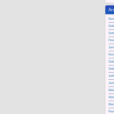
Ar
Nov
Out
Set
Fev
Jan
Nov
Out
Set
Jul
Jun
Mai
Abr
Mar
Fev