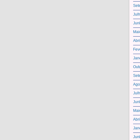
Set
Jul
Jun
Mai
Abr
Fev
Jan
Out
Set
Ago
Jul
Jun
Mai
Abr
Jan
Jun