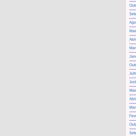
Out
Set
Ago
Mai
Abr
Mar
Jan
Out
Jul
Jun
Mai
Abr
Mar
Fev
Out
Set