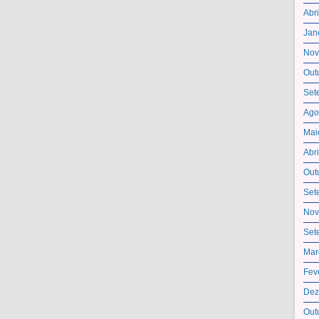
Abr
Jan
Nov
Out
Set
Ago
Mai
Abr
Out
Set
Nov
Set
Mar
Fev
Dez
Out