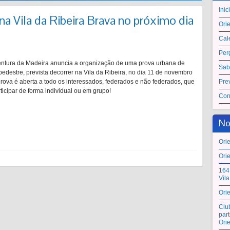
Iníc
na Vila da Ribeira Brava no próximo dia
Ori
Cal
Per
ntura da Madeira anuncia a organização de uma prova urbana de
Sab
pedestre, prevista decorrer na Vila da Ribeira, no dia 11 de novembro
prova é aberta a todo os interessados, federados e não federados, que
Pre
ticipar de forma individual ou em grupo!
Con
No
Ori
Ori
164
Vil
Ori
Clu
par
Ori