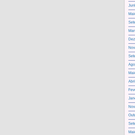
Jun
Mai
Set
Mar
Dez
Nov
Set
Ago
Mai
Abr
Fev
Jan
Nov
Out
Set
Mai