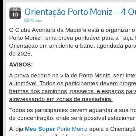
Orientação Porto Moniz – 4 
SET
10
Notícias
O Clube Aventura da Madeira está a organizar o
Porto Moniz”, uma prova pontuável para a Taça
Orientação em ambiente urbano, agendada para
de 2025.
AVISOS:
A prova decorre na vila de Porto Moniz, sem int
automóvel. Todos os participantes devem progred
bermas dos caminhos, passeios, e espaços para
atravessando em zonas de passadeira.
Todos os participantes devem aguardar a sua ho
de concentração, onde será possível estacionar
A loja
Meu Super
Porto Moniz
apoia a Orientaçã