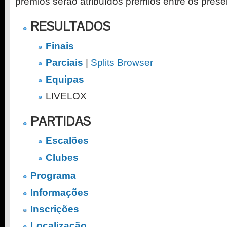
prémios serão atribuídos prémios entre os prese
RESULTADOS
Finais
Parciais
|
Splits Browser
Equipas
LIVELOX
PARTIDAS
Escalões
Clubes
Programa
Informações
Inscrições
Localização