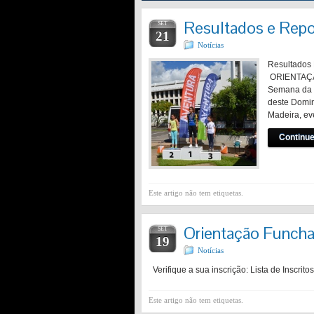
Resultados e Repo
SET
21
Notícias
Resultados 
ORIENTAÇÃO
Semana da M
deste Domin
Madeira, ev
Continue
Este artigo não tem etiquetas.
Orientação Funchal
SET
19
Notícias
Verifique a sua inscrição: Lista de Inscritos
Este artigo não tem etiquetas.