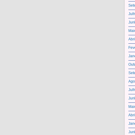
Set
Jul
Jun
Mai
Abr
Fev
Jan
Out
Set
Ago
Jul
Jun
Mai
Abr
Jan
Jun