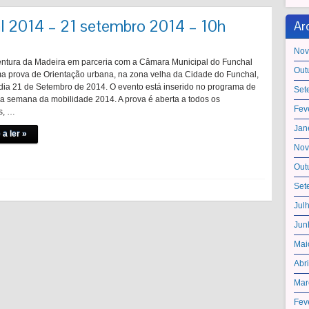
l 2014 – 21 setembro 2014 – 10h
Ar
Nov
ntura da Madeira em parceria com a Câmara Municipal do Funchal
Out
 prova de Orientação urbana, na zona velha da Cidade do Funchal,
dia 21 de Setembro de 2014. O evento está inserido no programa de
Set
da semana da mobilidade 2014. A prova é aberta a todos os
Fev
s, …
Jan
 a ler »
Nov
Out
Set
Jul
Jun
Mai
Abr
Mar
Fev