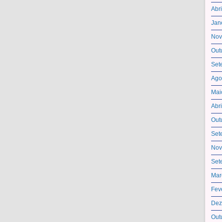
Abr
Jan
Nov
Out
Set
Ago
Mai
Abr
Out
Set
Nov
Set
Mar
Fev
Dez
Out