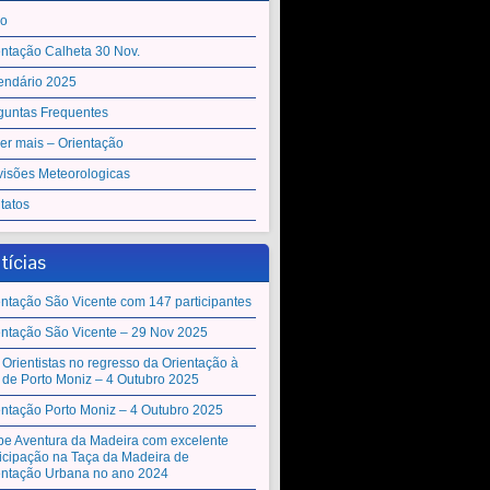
io
entação Calheta 30 Nov.
endário 2025
guntas Frequentes
er mais – Orientação
visões Meteorologicas
tatos
tícias
entação São Vicente com 147 participantes
entação São Vicente – 29 Nov 2025
 Orientistas no regresso da Orientação à
a de Porto Moniz – 4 Outubro 2025
entação Porto Moniz – 4 Outubro 2025
be Aventura da Madeira com excelente
ticipação na Taça da Madeira de
entação Urbana no ano 2024