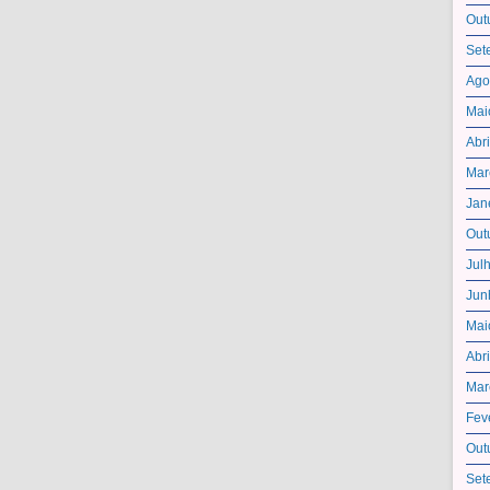
Out
Set
Ago
Mai
Abr
Mar
Jan
Out
Jul
Jun
Mai
Abr
Mar
Fev
Out
Set