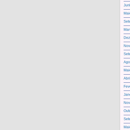
Jun
Mai
Set
Mar
Dez
Nov
Set
Ago
Mai
Abr
Fev
Jan
Nov
Out
Set
Mai