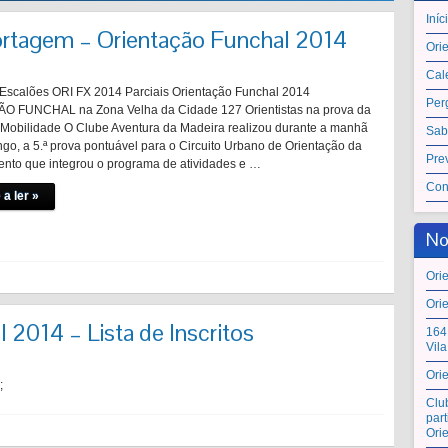
Iníc
rtagem – Orientação Funchal 2014
Ori
Cal
Escalões ORI FX 2014 Parciais Orientação Funchal 2014
Per
 FUNCHAL na Zona Velha da Cidade 127 Orientistas na prova da
obilidade O Clube Aventura da Madeira realizou durante a manhã
Sab
go, a 5.ª prova pontuável para o Circuito Urbano de Orientação da
Pre
ento que integrou o programa de atividades e …
Con
 a ler »
No
Ori
Ori
 2014 – Lista de Inscritos
164
Vil
Ori
;
Clu
par
Ori