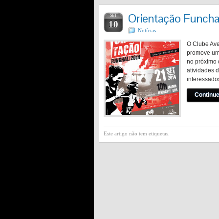
Orientação Funcha
SET
10
Notícias
O Clube Ave
promove uma
no próximo 
atividades 
interessado
Continue
Este artigo não tem etiquetas.