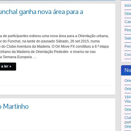
Iníc
chal ganha nova área para a
Ori
Cal
Per
 de participantes estreou uma nova área para a Orientação urbana,
Sab
ar do Funchal, na tarde do passado Sábado, 26 set 2015, numa
 do Clube Aventura da Madeira. O Ori Move FX constituiu a 6.ª etapa
Pre
 Urbano da Madeira de Orientação Pedestre e inseriu-se nas
Con
 da Semana Europeia …
 a ler »
No
Ori
Ori
164
Vil
o Martinho
Ori
Clu
par
Ori