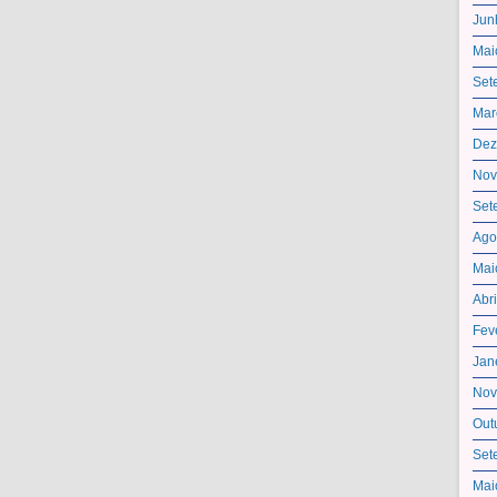
Jun
Mai
Set
Mar
Dez
Nov
Set
Ago
Mai
Abr
Fev
Jan
Nov
Out
Set
Mai