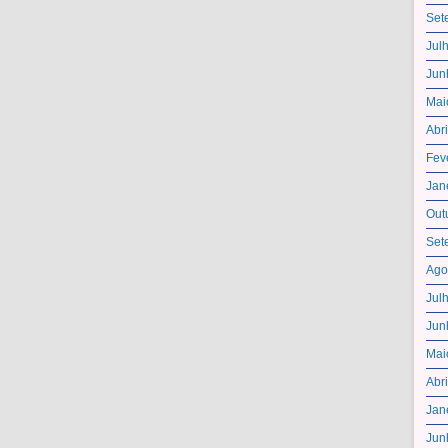
Set
Jul
Jun
Mai
Abr
Fev
Jan
Out
Set
Ago
Jul
Jun
Mai
Abr
Jan
Jun