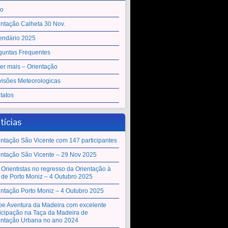
io
entação Calheta 30 Nov.
endário 2025
guntas Frequentes
er mais – Orientação
visões Meteorologicas
tatos
tícias
entação São Vicente com 147 participantes
entação São Vicente – 29 Nov 2025
 Orientistas no regresso da Orientação à
a de Porto Moniz – 4 Outubro 2025
entação Porto Moniz – 4 Outubro 2025
be Aventura da Madeira com excelente
ticipação na Taça da Madeira de
entação Urbana no ano 2024