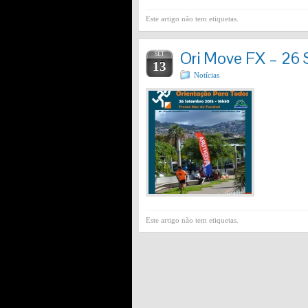
Este artigo não tem etiquetas.
Ori Move FX – 26 
SET
13
Notícias
Este artigo não tem etiquetas.