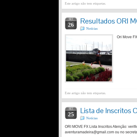
Este artigo não tem etiquetas.
Resultados ORI 
SET
26
Notícias
Ori Move FX
Este artigo não tem etiquetas.
Lista de Inscrito
SET
25
Notícias
ORI MOVE FX Lista Inscritos Atenção: verific
aventuramadeira@gmail.com ou no secretar