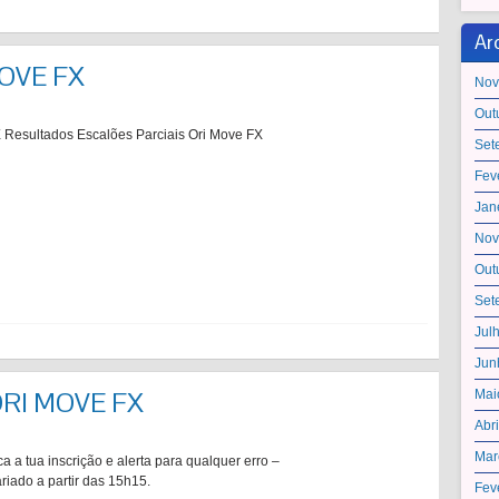
Ar
MOVE FX
Nov
Out
 Resultados Escalões Parciais Ori Move FX
Set
Fev
Jan
Nov
Out
Set
Jul
Jun
s ORI MOVE FX
Mai
Abr
Mar
a a tua inscrição e alerta para qualquer erro –
iado a partir das 15h15.
Fev