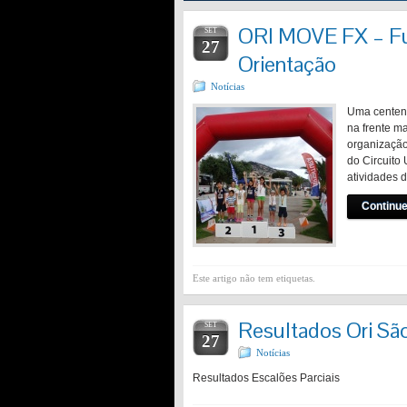
ORI MOVE FX – Fun
SET
27
Orientação
Notícias
Uma centena
na frente m
organização
do Circuito
atividades
Continue
Este artigo não tem etiquetas.
Resultados Ori Sã
SET
27
Notícias
Resultados Escalões Parciais