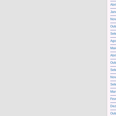
Abr
Jan
Nov
Out
Set
Ago
Mai
Abr
Out
Set
Nov
Set
Mar
Fev
Dez
Out