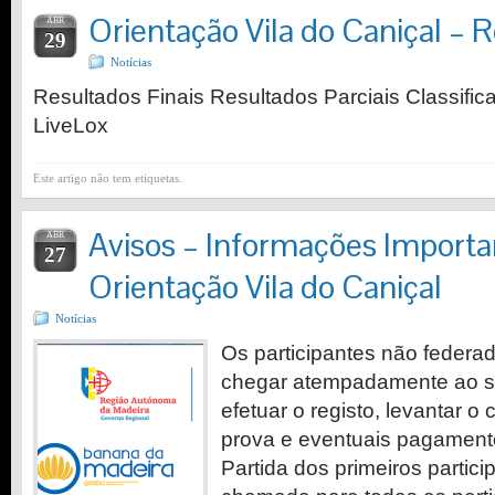
Orientação Vila do Caniçal – 
ABR
29
Notícias
Resultados Finais Resultados Parciais Classific
LiveLox
Este artigo não tem etiquetas.
Avisos – Informações Importa
ABR
27
Orientação Vila do Caniçal
Notícias
Os participantes não federa
chegar atempadamente ao se
efetuar o registo, levantar o 
prova e eventuais pagamento
Partida dos primeiros partic