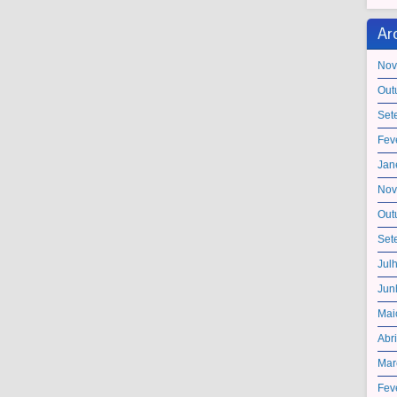
Ar
Nov
Out
Set
Fev
Jan
Nov
Out
Set
Jul
Jun
Mai
Abr
Mar
Fev