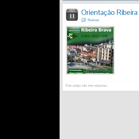
Orientação Ribeir
OUT
11
Notícias
Este artigo não tem etiquetas.