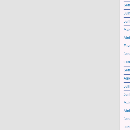
Set
Jul
Jun
Mai
Abr
Fev
Jan
Out
Set
Ago
Jul
Jun
Mai
Abr
Jan
Jun