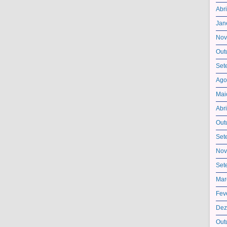
Abr
Jan
Nov
Out
Set
Ago
Mai
Abr
Out
Set
Nov
Set
Mar
Fev
Dez
Out