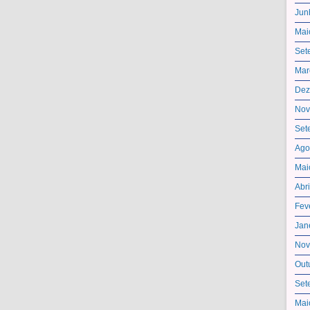
Jun
Mai
Set
Mar
Dez
Nov
Set
Ago
Mai
Abr
Fev
Jan
Nov
Out
Set
Mai