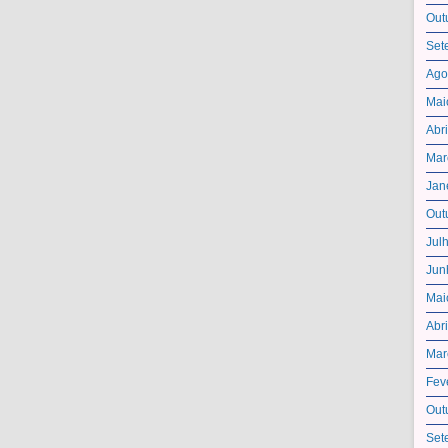
Out
Set
Ago
Mai
Abr
Mar
Jan
Out
Jul
Jun
Mai
Abr
Mar
Fev
Out
Set