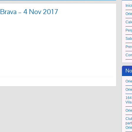
Iníc
a Brava – 4 Nov 2017
Ori
Cal
Per
Sab
Pre
Con
No
Ori
Ori
164
Vil
Ori
Clu
par
Ori