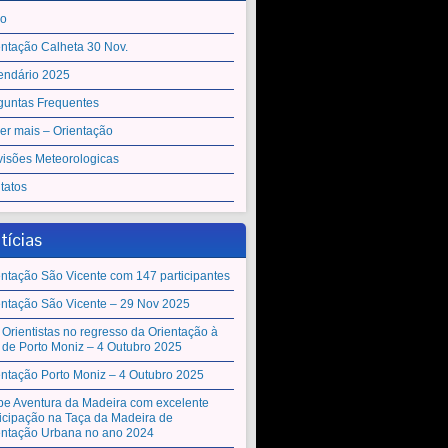
io
entação Calheta 30 Nov.
endário 2025
guntas Frequentes
er mais – Orientação
visões Meteorologicas
tatos
tícias
entação São Vicente com 147 participantes
entação São Vicente – 29 Nov 2025
 Orientistas no regresso da Orientação à
a de Porto Moniz – 4 Outubro 2025
entação Porto Moniz – 4 Outubro 2025
be Aventura da Madeira com excelente
ticipação na Taça da Madeira de
entação Urbana no ano 2024