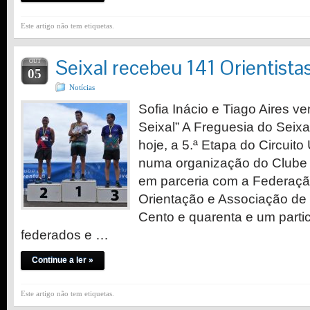
Este artigo não tem etiquetas.
Seixal recebeu 141 Orientista
OUT
05
Notícias
Sofia Inácio e Tiago Aires v
Seixal” A Freguesia do Seix
hoje, a 5.ª Etapa do Circuit
numa organização do Clube 
em parceria com a Federaçã
Orientação e Associação de
Cento e quarenta e um partic
federados e …
Continue a ler »
Este artigo não tem etiquetas.