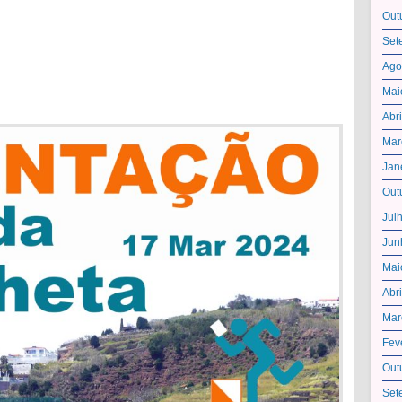
Out
Set
Ago
Mai
Abr
Mar
Jan
Out
Jul
Jun
Mai
Abr
Mar
Fev
Out
Set