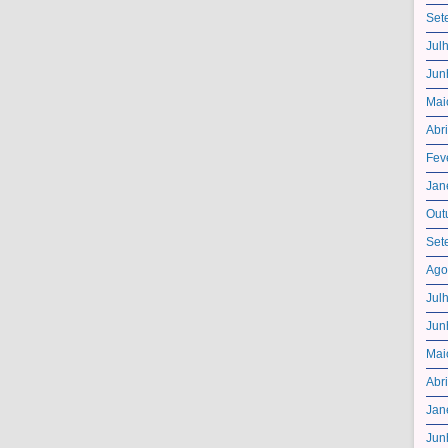
Set
Jul
Jun
Mai
Abr
Fev
Jan
Out
Set
Ago
Jul
Jun
Mai
Abr
Jan
Jun