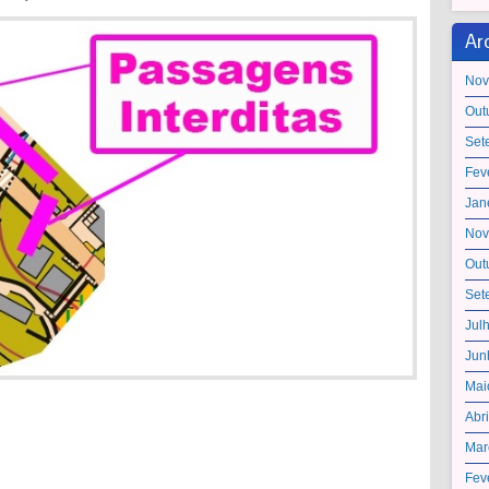
Ar
Nov
Out
Set
Fev
Jan
Nov
Out
Set
Jul
Jun
Mai
Abr
Mar
Fev