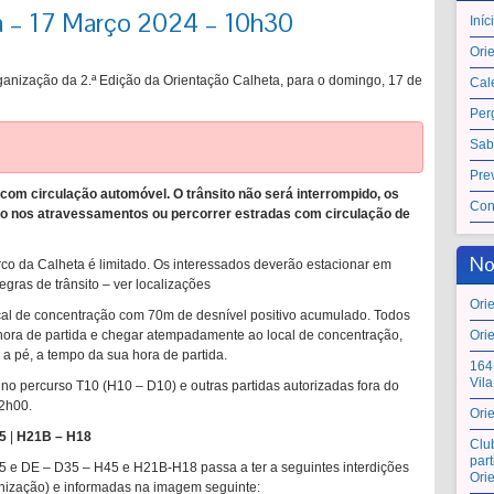
a – 17 Março 2024 – 10h30
Iníc
Ori
anização da 2.ª Edição da Orientação Calheta, para o domingo, 17 de
Cal
Per
Sab
Pre
com circulação automóvel. O trânsito não será interrompido, os
Con
do nos atravessamentos ou percorrer estradas com circulação de
No
rco da Calheta é limitado. Os interessados deverão estacionar em
ras de trânsito – ver localizações
Ori
ocal de concentração com 70m de desnível positivo acumulado. Todos
 hora de partida e chegar atempadamente ao local de concentração,
Ori
s a pé, a tempo da sua hora de partida.
164
Vil
 no percurso T10 (H10 – D10) e outras partidas autorizadas fora do
12h00.
Ori
5
|
H21B – H18
Clu
par
e DE – D35 – H45 e H21B-H18 passa a ter a seguintes interdições
Ori
nização) e informadas na imagem seguinte: