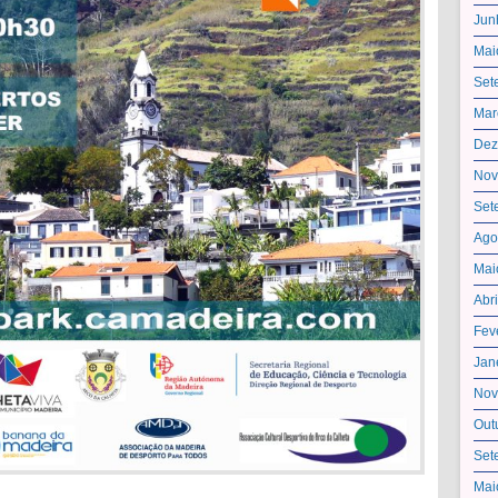
Jun
Mai
Set
Mar
Dez
Nov
Set
Ago
Mai
Abr
Fev
Jan
Nov
Out
Set
Mai