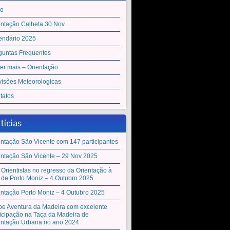
io
entação Calheta 30 Nov.
endário 2025
guntas Frequentes
er mais – Orientação
visões Meteorologicas
tatos
tícias
entação São Vicente com 147 participantes
entação São Vicente – 29 Nov 2025
 Orientistas no regresso da Orientação à
a de Porto Moniz – 4 Outubro 2025
entação Porto Moniz – 4 Outubro 2025
be Aventura da Madeira com excelente
ticipação na Taça da Madeira de
entação Urbana no ano 2024