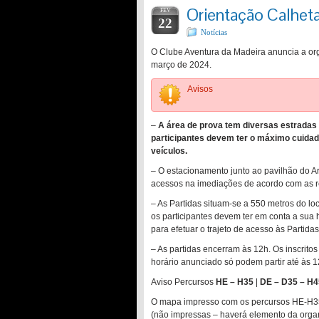
Orientação Calhet
FEV
22
Notícias
O Clube Aventura da Madeira anuncia a org
março de 2024.
Avisos
–
A área de prova tem diversas estradas 
participantes devem ter o máximo cuida
veículos.
– O estacionamento junto ao pavilhão do A
acessos na imediações de acordo com as reg
– As Partidas situam-se a 550 metros do l
os participantes devem ter em conta a sua
para efetuar o trajeto de acesso às Partida
– As partidas encerram às 12h. Os inscritos
horário anunciado só podem partir até às 
Aviso Percursos
HE – H35
|
DE – D35 – H4
O mapa impresso com os percursos HE-H35 
(não impressas – haverá elemento da orga