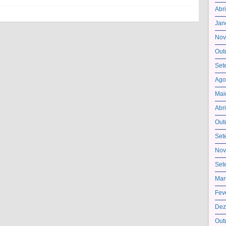
Abr
Jan
Nov
Out
Set
Ago
Mai
Abr
Out
Set
Nov
Set
Mar
Fev
Dez
Out