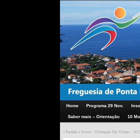
Home
Programa 29 Nov.
Insc
Saber mais – Orientação
10 Mo
«
Partidas e Avisos – Orientação São Vicente – 16 