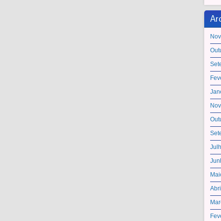
Ar
Nov
Out
Set
Fev
Jan
Nov
Out
Set
Jul
Jun
Mai
Abr
Mar
Fev