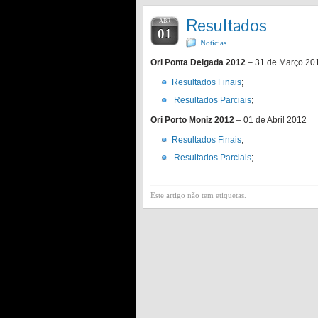
Resultados
ABR
01
Notícias
Ori Ponta Delgada 2012
– 31 de Março 20
Resultados Finais
;
Resultados Parciais
;
Ori Porto Moniz 2012
– 01 de Abril 2012
Resultados Finais
;
Resultados Parciais
;
Este artigo não tem etiquetas.