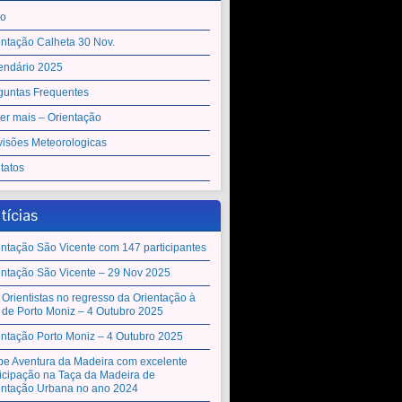
io
entação Calheta 30 Nov.
endário 2025
guntas Frequentes
er mais – Orientação
visões Meteorologicas
tatos
tícias
entação São Vicente com 147 participantes
entação São Vicente – 29 Nov 2025
 Orientistas no regresso da Orientação à
a de Porto Moniz – 4 Outubro 2025
entação Porto Moniz – 4 Outubro 2025
be Aventura da Madeira com excelente
ticipação na Taça da Madeira de
entação Urbana no ano 2024