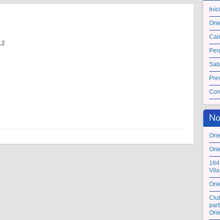
Iníc
Ori
Cal
12
Per
Sab
Pre
Con
No
Ori
Ori
164
Vil
Ori
Clu
par
Ori