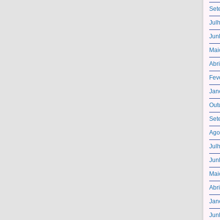
Set
Jul
Jun
Mai
Abr
Fev
Jan
Out
Set
Ago
Jul
Jun
Mai
Abr
Jan
Jun