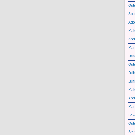
Out
Set
Ago
Mai
Abr
Mar
Jan
Out
Jul
Jun
Mai
Abr
Mar
Fev
Out
Set