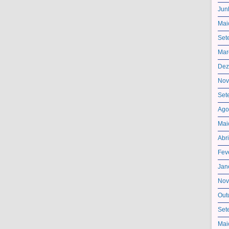
Jun
Mai
Set
Mar
Dez
Nov
Set
Ago
Mai
Abr
Fev
Jan
Nov
Out
Set
Mai