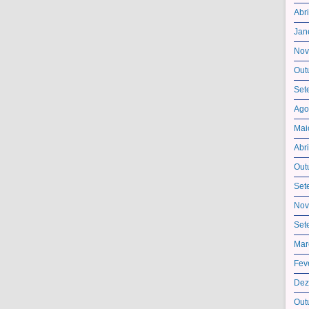
Abr
Jan
Nov
Out
Set
Ago
Mai
Abr
Out
Set
Nov
Set
Mar
Fev
Dez
Out